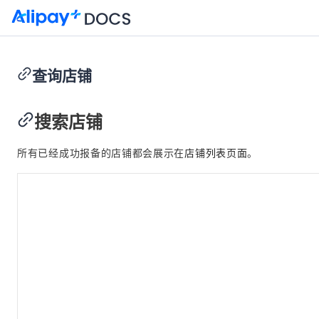
查询店铺
返回首页
搜索店铺
Alipay+ GM Portal 操作手册
所有已经成功报备的店铺都会展示在
店铺列表页面
。
账户管理
主页
店铺管理
查询店铺
编辑店铺
下架和重新上架店铺
优惠券管理